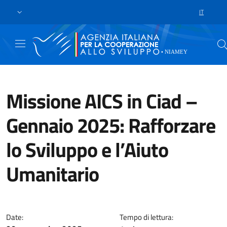
Skip to main content
Go to footer
IT
LANGUAGE 
Missione AICS in Ciad –
Gennaio 2025: Rafforzare
lo Sviluppo e l’Aiuto
Umanitario
Tra il 22 e il 28 gennaio 2025, 
Date:
Tempo di lettura: