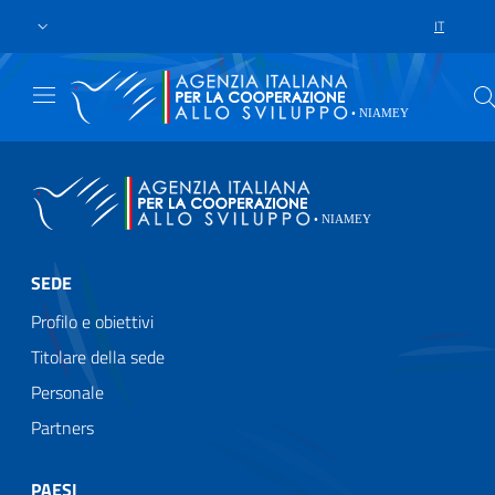
Skip to main content
Go to footer
IT
LANGUAGE 
SEDE
Profilo e obiettivi
Titolare della sede
Personale
Partners
PAESI