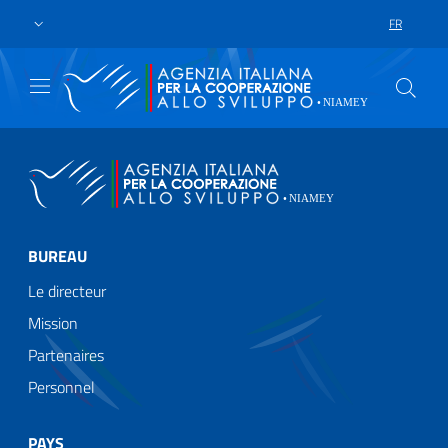
Skip to main content
Go to footer
FR
LANGUAGE 
BUREAU
Le directeur
Mission
Partenaires
Personnel
PAYS